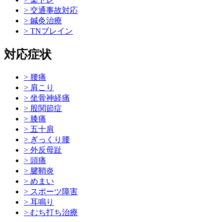
> 交通事故対応
> 鍼灸治療
> TNブレイン
対応症状
> 腰痛
> 肩こり
> 坐骨神経痛
> 股関節症
> 膝痛
> 五十肩
> ぎっくり腰
> 外反母趾
> 頭痛
> 腱鞘炎
> めまい
> スポーツ障害
> 耳鳴り
> むち打ち治療