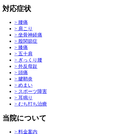
対応症状
> 腰痛
> 肩こり
> 坐骨神経痛
> 股関節症
> 膝痛
> 五十肩
> ぎっくり腰
> 外反母趾
> 頭痛
> 腱鞘炎
> めまい
> スポーツ障害
> 耳鳴り
> むち打ち治療
当院について
> 料金案内