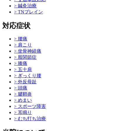
> 鍼灸治療
> TNブレイン
対応症状
> 腰痛
> 肩こり
> 坐骨神経痛
> 股関節症
> 膝痛
> 五十肩
> ぎっくり腰
> 外反母趾
> 頭痛
> 腱鞘炎
> めまい
> スポーツ障害
> 耳鳴り
> むち打ち治療