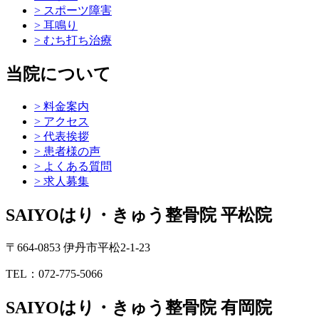
> スポーツ障害
> 耳鳴り
> むち打ち治療
当院について
> 料金案内
> アクセス
> 代表挨拶
> 患者様の声
> よくある質問
> 求人募集
SAIYOはり・きゅう整骨院 平松院
〒664-0853 伊丹市平松2-1-23
TEL：072-775-5066
SAIYOはり・きゅう整骨院 有岡院