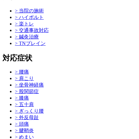
> 当院の施術
> ハイボルト
> 楽トレ
> 交通事故対応
> 鍼灸治療
> TNブレイン
対応症状
> 腰痛
> 肩こり
> 坐骨神経痛
> 股関節症
> 膝痛
> 五十肩
> ぎっくり腰
> 外反母趾
> 頭痛
> 腱鞘炎
> めまい