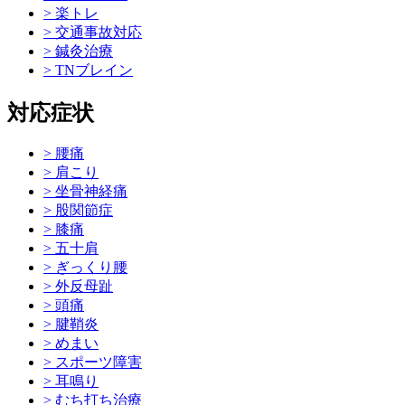
> 楽トレ
> 交通事故対応
> 鍼灸治療
> TNブレイン
対応症状
> 腰痛
> 肩こり
> 坐骨神経痛
> 股関節症
> 膝痛
> 五十肩
> ぎっくり腰
> 外反母趾
> 頭痛
> 腱鞘炎
> めまい
> スポーツ障害
> 耳鳴り
> むち打ち治療